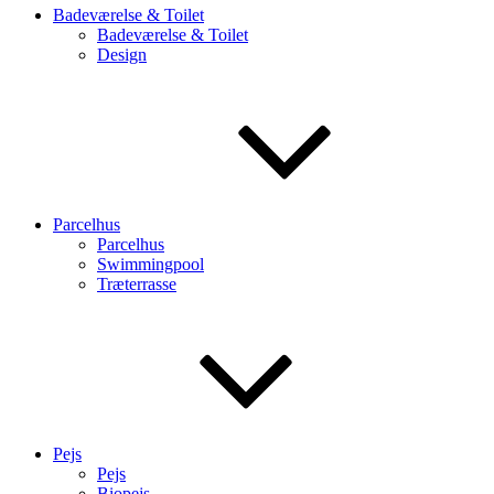
Badeværelse & Toilet
Badeværelse & Toilet
Design
Parcelhus
Parcelhus
Swimmingpool
Træterrasse
Pejs
Pejs
Biopejs