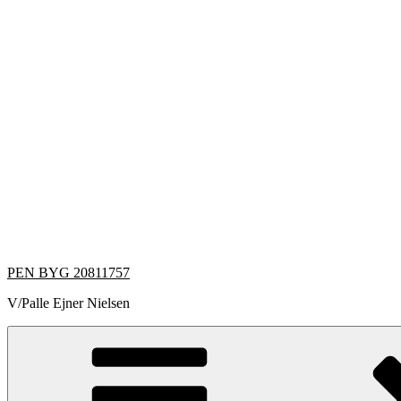
Videre
til
indhold
PEN BYG 20811757
V/Palle Ejner Nielsen